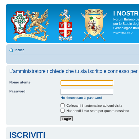
I NOSTRI
Forum Italiano d
per lo Studio degl
Genealogico Italia
www.iagi.info
Indice
L’amministratore richiede che tu sia iscritto e connesso per v
Nome utente:
Password:
Ho dimenticato la password
Collegami in automatico ad ogni visita
Nascondi il mio stato per questa sessione
ISCRIVITI