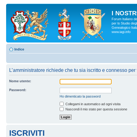
I NOSTRI
Forum Italiano d
per lo Studio degl
Genealogico Italia
www.iagi.info
Indice
L’amministratore richiede che tu sia iscritto e connesso per v
Nome utente:
Password:
Ho dimenticato la password
Collegami in automatico ad ogni visita
Nascondi il mio stato per questa sessione
ISCRIVITI