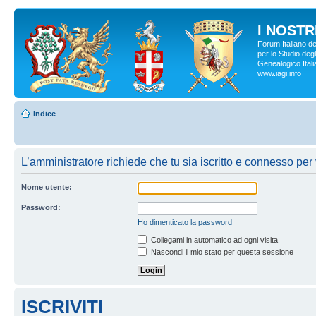
I NOSTRI
Forum Italiano d
per lo Studio degl
Genealogico Italia
www.iagi.info
Indice
L’amministratore richiede che tu sia iscritto e connesso per v
Nome utente:
Password:
Ho dimenticato la password
Collegami in automatico ad ogni visita
Nascondi il mio stato per questa sessione
ISCRIVITI