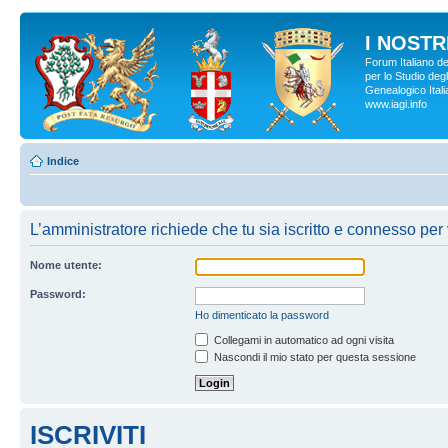
I NOSTRI
Forum Italiano d
per lo Studio degl
Genealogico Italia
www.iagi.info
Indice
L’amministratore richiede che tu sia iscritto e connesso per v
Nome utente:
Password:
Ho dimenticato la password
Collegami in automatico ad ogni visita
Nascondi il mio stato per questa sessione
ISCRIVITI