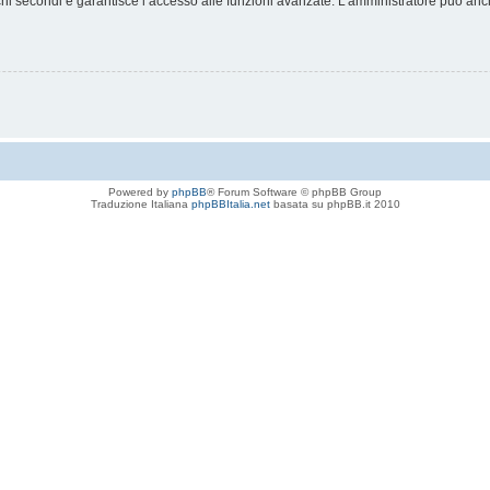
chi secondi e garantisce l’accesso alle funzioni avanzate. L’amministratore può anche
Powered by
phpBB
® Forum Software © phpBB Group
Traduzione Italiana
phpBBItalia.net
basata su phpBB.it 2010