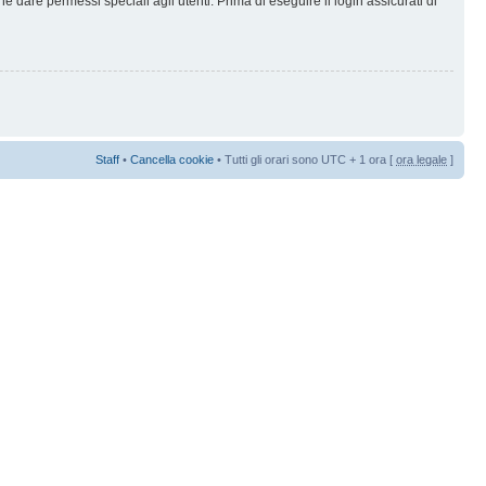
 dare permessi speciali agli utenti. Prima di eseguire il login assicurati di
Staff
•
Cancella cookie
• Tutti gli orari sono UTC + 1 ora [
ora legale
]