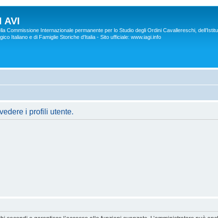
 AVI
lla Commissione Internazionale permanente per lo Studio degli Ordini Cavallereschi, dell’Istitu
co Italiano e di Famiglie Storiche d'Italia - Sito ufficiale: www.iagi.info
edere i profili utente.