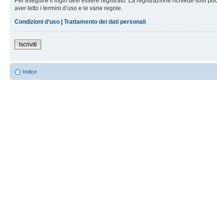
Per eseguire il login devi essere registrato. La registrazione richiede solo po
aver letto i termini d’uso e le varie regole.
Condizioni d’uso
|
Trattamento dei dati personali
Iscriviti
Indice