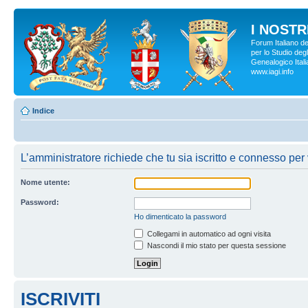
I NOSTRI
Forum Italiano d
per lo Studio degl
Genealogico Italia
www.iagi.info
Indice
L’amministratore richiede che tu sia iscritto e connesso per v
Nome utente:
Password:
Ho dimenticato la password
Collegami in automatico ad ogni visita
Nascondi il mio stato per questa sessione
ISCRIVITI