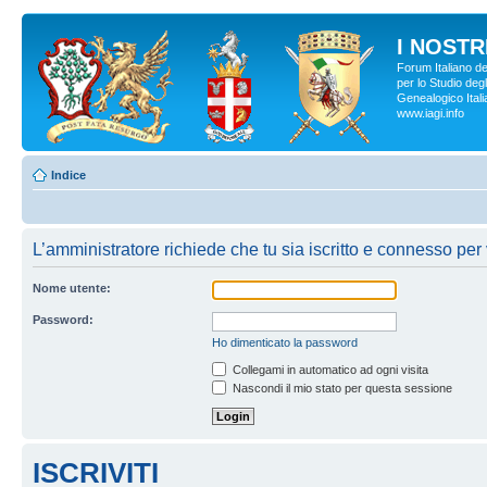
I NOSTRI
Forum Italiano d
per lo Studio degl
Genealogico Italia
www.iagi.info
Indice
L’amministratore richiede che tu sia iscritto e connesso per v
Nome utente:
Password:
Ho dimenticato la password
Collegami in automatico ad ogni visita
Nascondi il mio stato per questa sessione
ISCRIVITI