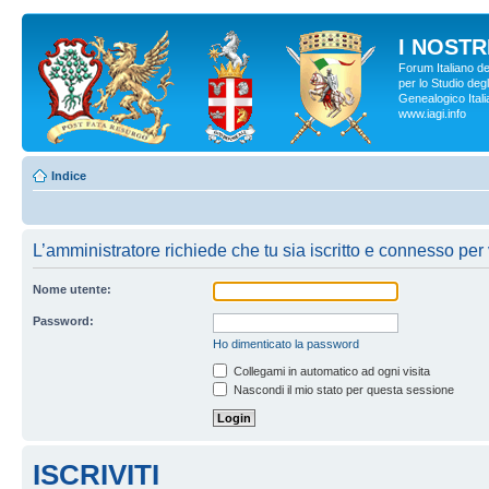
I NOSTRI
Forum Italiano d
per lo Studio degl
Genealogico Italia
www.iagi.info
Indice
L’amministratore richiede che tu sia iscritto e connesso per v
Nome utente:
Password:
Ho dimenticato la password
Collegami in automatico ad ogni visita
Nascondi il mio stato per questa sessione
ISCRIVITI