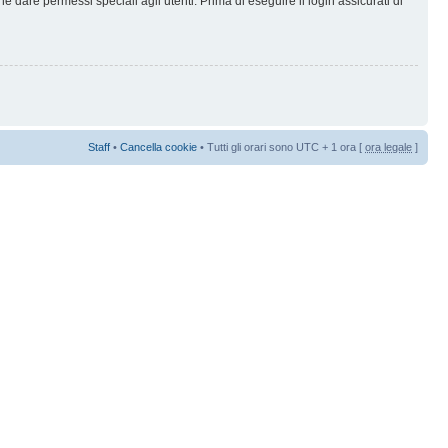
 dare permessi speciali agli utenti. Prima di eseguire il login assicurati di
Staff
•
Cancella cookie
• Tutti gli orari sono UTC + 1 ora [
ora legale
]