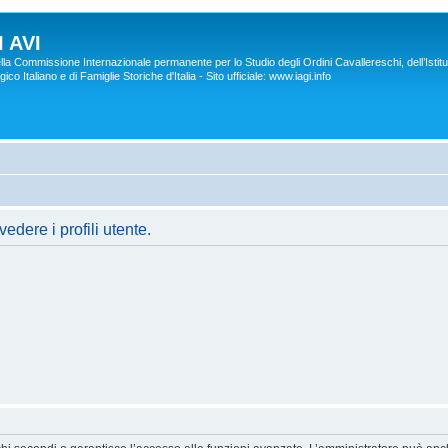
 AVI
lla Commissione Internazionale permanente per lo Studio degli Ordini Cavallereschi, dell’Istitu
co Italiano e di Famiglie Storiche d'Italia - Sito ufficiale: www.iagi.info
edere i profili utente.