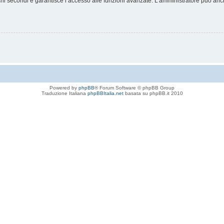
chi secondi e garantisce l’accesso alle funzioni avanzate. L’amministratore può anche
Powered by
phpBB
® Forum Software © phpBB Group
Traduzione Italiana
phpBBItalia.net
basata su phpBB.it 2010