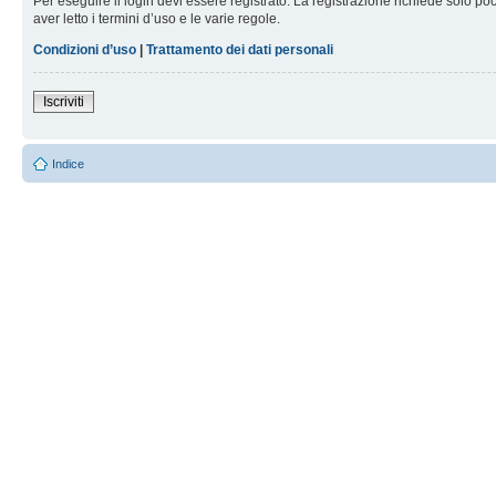
Per eseguire il login devi essere registrato. La registrazione richiede solo po
aver letto i termini d’uso e le varie regole.
Condizioni d’uso
|
Trattamento dei dati personali
Iscriviti
Indice