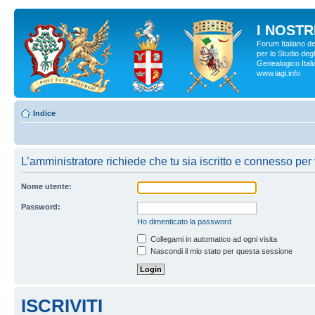
I NOSTRI
Forum Italiano d
per lo Studio degl
Genealogico Italia
www.iagi.info
Indice
L’amministratore richiede che tu sia iscritto e connesso per v
Nome utente:
Password:
Ho dimenticato la password
Collegami in automatico ad ogni visita
Nascondi il mio stato per questa sessione
ISCRIVITI