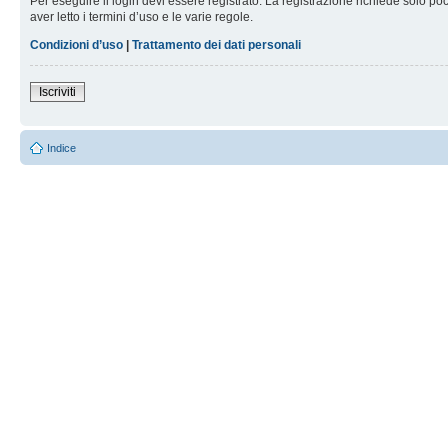
Per eseguire il login devi essere registrato. La registrazione richiede solo po
aver letto i termini d’uso e le varie regole.
Condizioni d’uso
|
Trattamento dei dati personali
Iscriviti
Indice