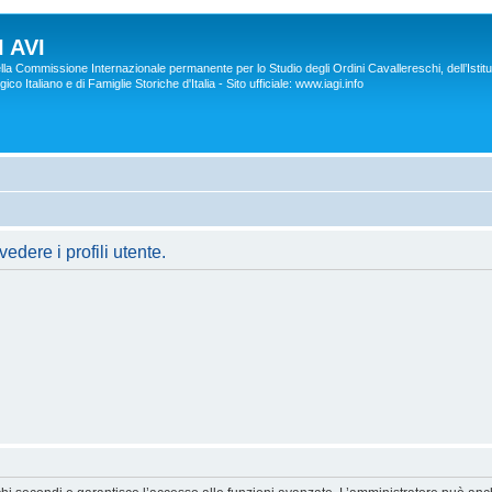
 AVI
lla Commissione Internazionale permanente per lo Studio degli Ordini Cavallereschi, dell’Istitu
co Italiano e di Famiglie Storiche d'Italia - Sito ufficiale: www.iagi.info
edere i profili utente.