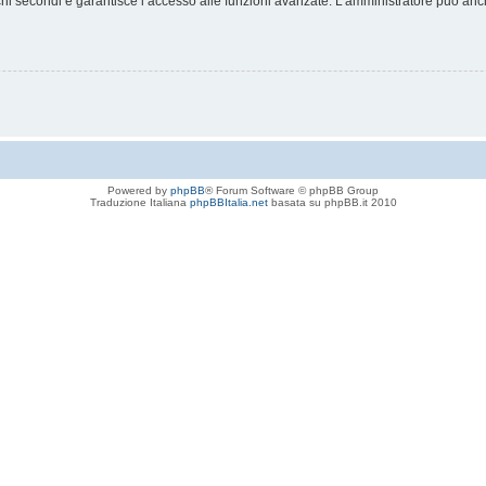
chi secondi e garantisce l’accesso alle funzioni avanzate. L’amministratore può anche
Powered by
phpBB
® Forum Software © phpBB Group
Traduzione Italiana
phpBBItalia.net
basata su phpBB.it 2010