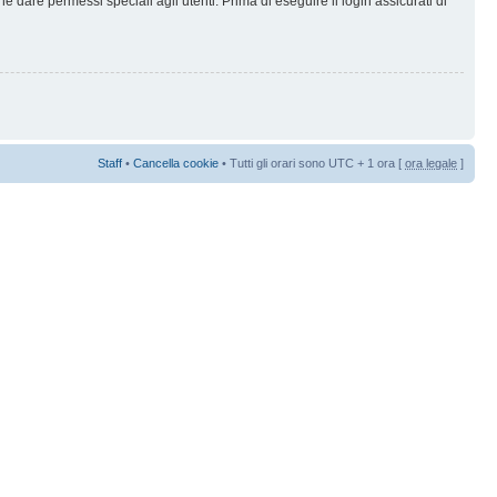
 dare permessi speciali agli utenti. Prima di eseguire il login assicurati di
Staff
•
Cancella cookie
• Tutti gli orari sono UTC + 1 ora [
ora legale
]