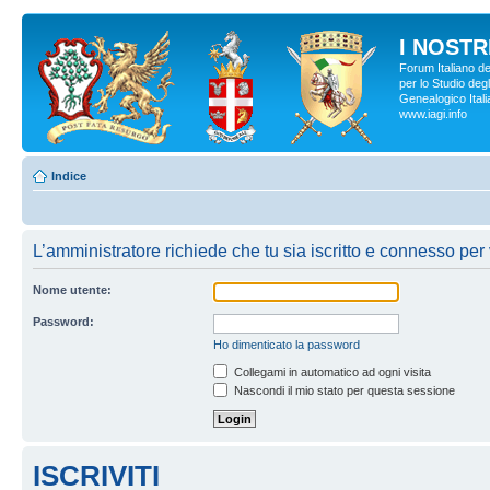
I NOSTRI
Forum Italiano d
per lo Studio degl
Genealogico Italia
www.iagi.info
Indice
L’amministratore richiede che tu sia iscritto e connesso per v
Nome utente:
Password:
Ho dimenticato la password
Collegami in automatico ad ogni visita
Nascondi il mio stato per questa sessione
ISCRIVITI