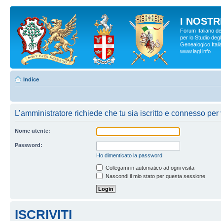
I NOSTRI
Forum Italiano d
per lo Studio degl
Genealogico Italia
www.iagi.info
Indice
L’amministratore richiede che tu sia iscritto e connesso per 
Nome utente:
Password:
Ho dimenticato la password
Collegami in automatico ad ogni visita
Nascondi il mio stato per questa sessione
ISCRIVITI