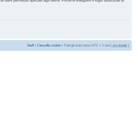
 dare permessi speciali agli utenti. Prima di eseguire il login assicurati di
Staff
•
Cancella cookie
• Tutti gli orari sono UTC + 1 ora [
ora legale
]