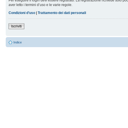
Per eseguire il login devi essere registrato. La registrazione richiede solo po
aver letto i termini d’uso e le varie regole.
Condizioni d’uso
|
Trattamento dei dati personali
Iscriviti
Indice