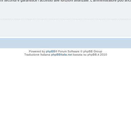
chi secondi e garantisce l’accesso alle funzioni avanzate. L’amministratore può anche
Powered by
phpBB
® Forum Software © phpBB Group
Traduzione Italiana
phpBBItalia.net
basata su phpBB.it 2010