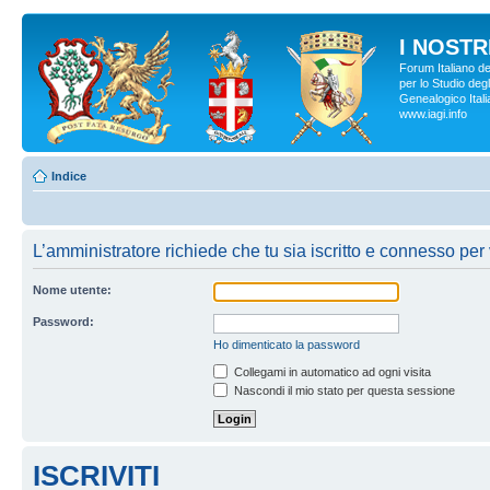
I NOSTRI
Forum Italiano d
per lo Studio degl
Genealogico Italia
www.iagi.info
Indice
L’amministratore richiede che tu sia iscritto e connesso per 
Nome utente:
Password:
Ho dimenticato la password
Collegami in automatico ad ogni visita
Nascondi il mio stato per questa sessione
ISCRIVITI