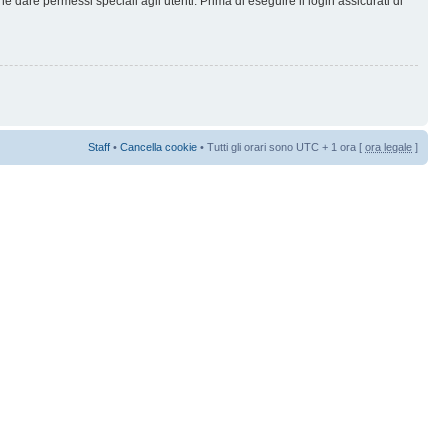
 dare permessi speciali agli utenti. Prima di eseguire il login assicurati di
Staff
•
Cancella cookie
• Tutti gli orari sono UTC + 1 ora [
ora legale
]