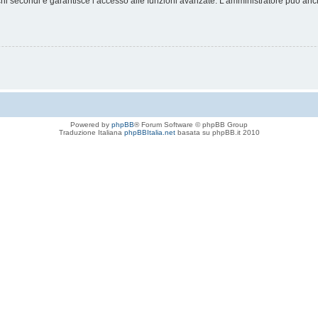
chi secondi e garantisce l’accesso alle funzioni avanzate. L’amministratore può anche
Powered by
phpBB
® Forum Software © phpBB Group
Traduzione Italiana
phpBBItalia.net
basata su phpBB.it 2010