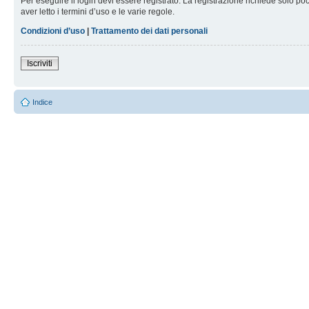
Per eseguire il login devi essere registrato. La registrazione richiede solo po
aver letto i termini d’uso e le varie regole.
Condizioni d’uso
|
Trattamento dei dati personali
Iscriviti
Indice