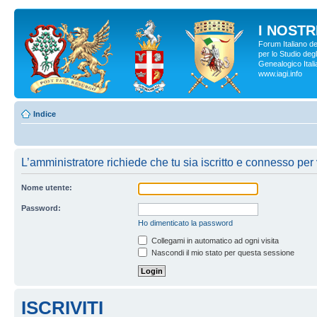
I NOSTRI
Forum Italiano d
per lo Studio degl
Genealogico Italia
www.iagi.info
Indice
L’amministratore richiede che tu sia iscritto e connesso per 
Nome utente:
Password:
Ho dimenticato la password
Collegami in automatico ad ogni visita
Nascondi il mio stato per questa sessione
ISCRIVITI