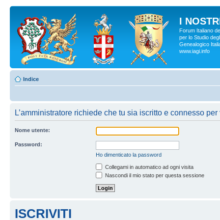
I NOSTRI
Forum Italiano d
per lo Studio degl
Genealogico Italia
www.iagi.info
Indice
L’amministratore richiede che tu sia iscritto e connesso per 
Nome utente:
Password:
Ho dimenticato la password
Collegami in automatico ad ogni visita
Nascondi il mio stato per questa sessione
ISCRIVITI