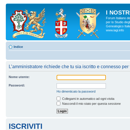
I NOSTRI
Forum Italiano d
per lo Studio degl
Genealogico Italia
www.iagi.info
Indice
L’amministratore richiede che tu sia iscritto e connesso per 
Nome utente:
Password:
Ho dimenticato la password
Collegami in automatico ad ogni visita
Nascondi il mio stato per questa sessione
ISCRIVITI