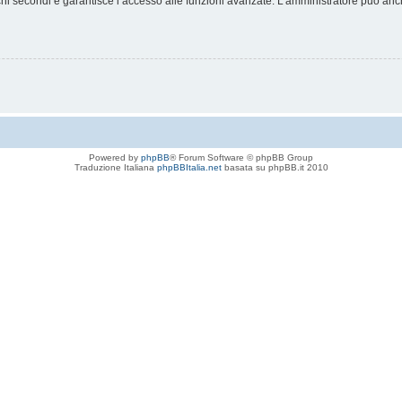
chi secondi e garantisce l’accesso alle funzioni avanzate. L’amministratore può anche
Powered by
phpBB
® Forum Software © phpBB Group
Traduzione Italiana
phpBBItalia.net
basata su phpBB.it 2010