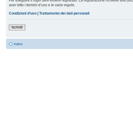
Per eseguire il login devi essere registrato. La registrazione richiede solo po
aver letto i termini d’uso e le varie regole.
Condizioni d’uso
|
Trattamento dei dati personali
Iscriviti
Indice