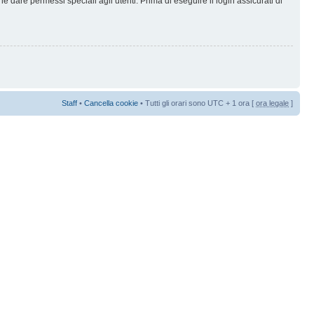
 dare permessi speciali agli utenti. Prima di eseguire il login assicurati di
Staff
•
Cancella cookie
• Tutti gli orari sono UTC + 1 ora [
ora legale
]