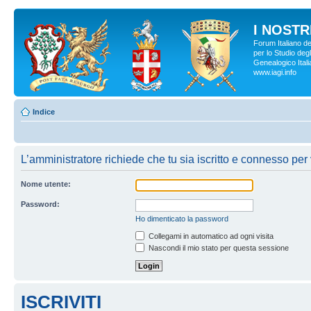
I NOSTRI
Forum Italiano d
per lo Studio degl
Genealogico Italia
www.iagi.info
Indice
L’amministratore richiede che tu sia iscritto e connesso per 
Nome utente:
Password:
Ho dimenticato la password
Collegami in automatico ad ogni visita
Nascondi il mio stato per questa sessione
ISCRIVITI