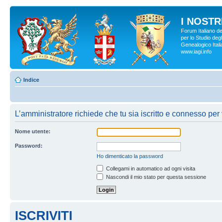
I NOSTRI
Forum Italiano d
per lo Studio degl
Genealogico Italia
www.iagi.info
Indice
L’amministratore richiede che tu sia iscritto e connesso per 
Nome utente:
Password:
Ho dimenticato la password
Collegami in automatico ad ogni visita
Nascondi il mio stato per questa sessione
ISCRIVITI