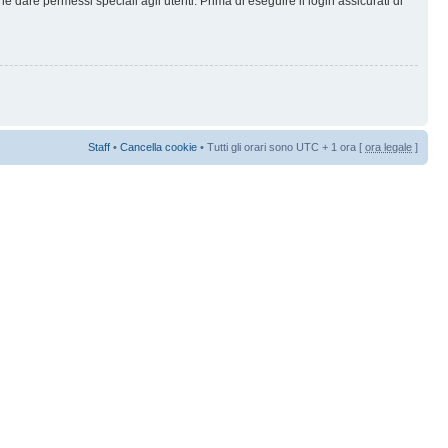
 dare permessi speciali agli utenti. Prima di eseguire il login assicurati di
Staff
•
Cancella cookie
• Tutti gli orari sono UTC + 1 ora [
ora legale
]