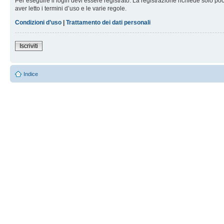
Per eseguire il login devi essere registrato. La registrazione richiede solo po
aver letto i termini d’uso e le varie regole.
Condizioni d’uso
|
Trattamento dei dati personali
Iscriviti
Indice