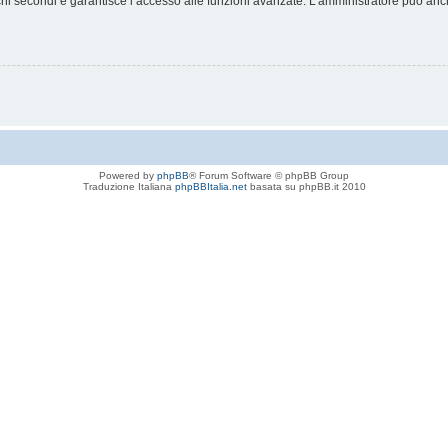
chi secondi e garantisce l’accesso alle funzioni avanzate. L’amministratore può anche
Powered by
phpBB
® Forum Software © phpBB Group
Traduzione Italiana
phpBBItalia.net
basata su phpBB.it 2010