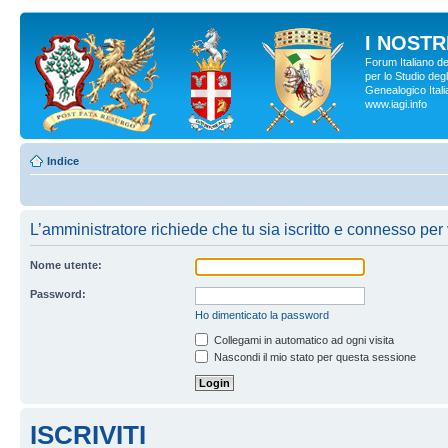
I NOSTRI
Forum Italiano d
per lo Studio degl
Genealogico Italia
www.iagi.info
Indice
L’amministratore richiede che tu sia iscritto e connesso per 
Nome utente:
Password:
Ho dimenticato la password
Collegami in automatico ad ogni visita
Nascondi il mio stato per questa sessione
ISCRIVITI