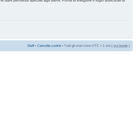
 dare permessi speciali agli utenti. Prima di eseguire il login assicurati di
Staff
•
Cancella cookie
• Tutti gli orari sono UTC + 1 ora [
ora legale
]