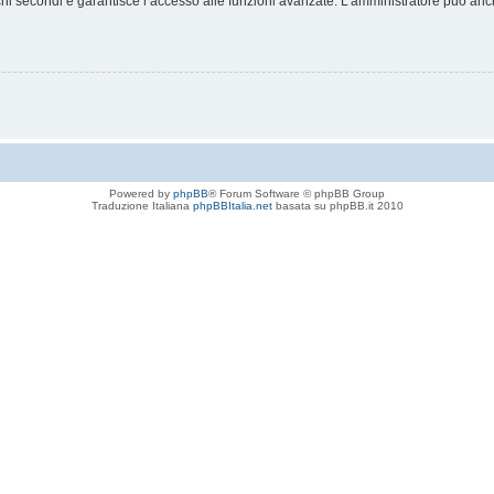
chi secondi e garantisce l’accesso alle funzioni avanzate. L’amministratore può anche
Powered by
phpBB
® Forum Software © phpBB Group
Traduzione Italiana
phpBBItalia.net
basata su phpBB.it 2010