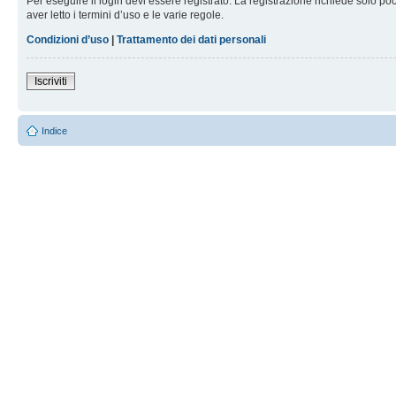
Per eseguire il login devi essere registrato. La registrazione richiede solo po
aver letto i termini d’uso e le varie regole.
Condizioni d’uso
|
Trattamento dei dati personali
Iscriviti
Indice