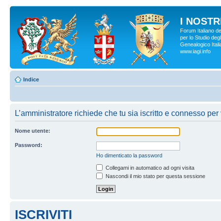
I NOSTRI
Forum Italiano d
per lo Studio degl
Genealogico Italia
www.iagi.info
Indice
L’amministratore richiede che tu sia iscritto e connesso per 
Nome utente:
Password:
Ho dimenticato la password
Collegami in automatico ad ogni visita
Nascondi il mio stato per questa sessione
ISCRIVITI