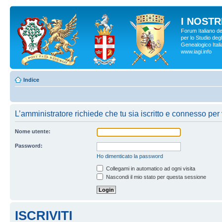
I NOSTRI
Forum Italiano d
per lo Studio degl
Genealogico Italia
www.iagi.info
Indice
L’amministratore richiede che tu sia iscritto e connesso per 
Nome utente:
Password:
Ho dimenticato la password
Collegami in automatico ad ogni visita
Nascondi il mio stato per questa sessione
ISCRIVITI