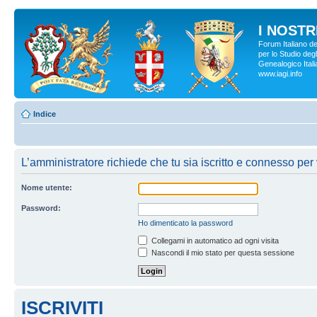
I NOSTRI
Forum Italiano d
per lo Studio degl
Genealogico Italia
www.iagi.info
Indice
L’amministratore richiede che tu sia iscritto e connesso per 
Nome utente:
Password:
Ho dimenticato la password
Collegami in automatico ad ogni visita
Nascondi il mio stato per questa sessione
ISCRIVITI