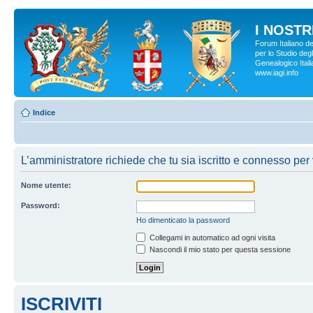
I NOSTRI
Forum Italiano d
per lo Studio degl
Genealogico Italia
www.iagi.info
Indice
L’amministratore richiede che tu sia iscritto e connesso per 
Nome utente:
Password:
Ho dimenticato la password
Collegami in automatico ad ogni visita
Nascondi il mio stato per questa sessione
ISCRIVITI