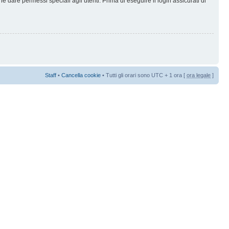
 dare permessi speciali agli utenti. Prima di eseguire il login assicurati di
Staff
•
Cancella cookie
• Tutti gli orari sono UTC + 1 ora [
ora legale
]