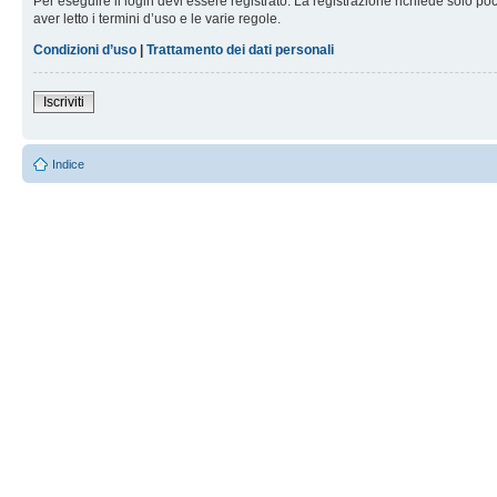
Per eseguire il login devi essere registrato. La registrazione richiede solo po
aver letto i termini d’uso e le varie regole.
Condizioni d’uso
|
Trattamento dei dati personali
Iscriviti
Indice