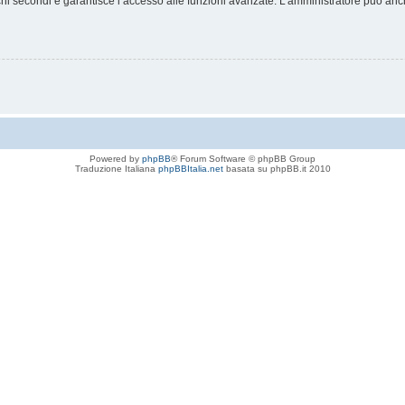
chi secondi e garantisce l’accesso alle funzioni avanzate. L’amministratore può anche
Powered by
phpBB
® Forum Software © phpBB Group
Traduzione Italiana
phpBBItalia.net
basata su phpBB.it 2010