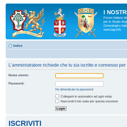
I NOSTRI
Forum Italiano d
per lo Studio degl
Genealogico Italia
www.iagi.info
Indice
L’amministratore richiede che tu sia iscritto e connesso per 
Nome utente:
Password:
Ho dimenticato la password
Collegami in automatico ad ogni visita
Nascondi il mio stato per questa sessione
ISCRIVITI