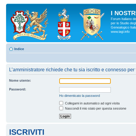
I NOSTRI
Forum Italiano d
per lo Studio degl
Genealogico Italia
www.iagi.info
Indice
L’amministratore richiede che tu sia iscritto e connesso per 
Nome utente:
Password:
Ho dimenticato la password
Collegami in automatico ad ogni visita
Nascondi il mio stato per questa sessione
ISCRIVITI