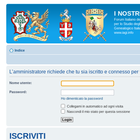
I NOSTRI
Forum Italiano d
per lo Studio degl
Genealogico Italia
www.iagi.info
Indice
L’amministratore richiede che tu sia iscritto e connesso per 
Nome utente:
Password:
Ho dimenticato la password
Collegami in automatico ad ogni visita
Nascondi il mio stato per questa sessione
ISCRIVITI