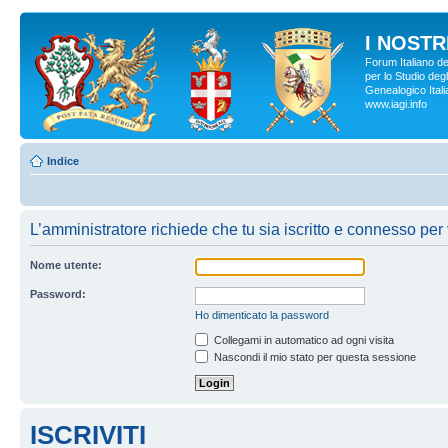
I NOSTRI
Forum Italiano d
per lo Studio degl
Genealogico Italia
www.iagi.info
Indice
L’amministratore richiede che tu sia iscritto e connesso per 
Nome utente:
Password:
Ho dimenticato la password
Collegami in automatico ad ogni visita
Nascondi il mio stato per questa sessione
ISCRIVITI