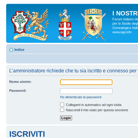
I NOSTRI
Forum Italiano d
per lo Studio degl
Genealogico Italia
www.iagi.info
Indice
L’amministratore richiede che tu sia iscritto e connesso per 
Nome utente:
Password:
Ho dimenticato la password
Collegami in automatico ad ogni visita
Nascondi il mio stato per questa sessione
ISCRIVITI