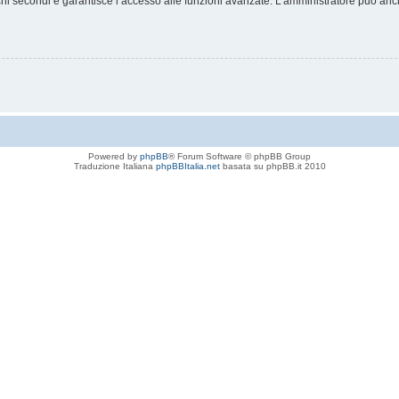
chi secondi e garantisce l’accesso alle funzioni avanzate. L’amministratore può anche
Powered by
phpBB
® Forum Software © phpBB Group
Traduzione Italiana
phpBBItalia.net
basata su phpBB.it 2010