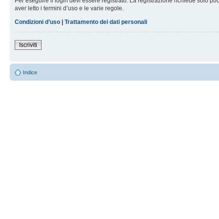
Per eseguire il login devi essere registrato. La registrazione richiede solo po
aver letto i termini d’uso e le varie regole.
Condizioni d’uso
|
Trattamento dei dati personali
Iscriviti
Indice