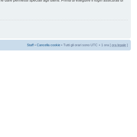
 dare permessi speciali agli utenti. Prima di eseguire il login assicurati di
Staff
•
Cancella cookie
• Tutti gli orari sono UTC + 1 ora [
ora legale
]