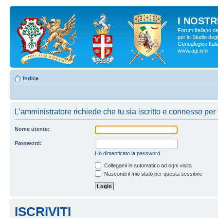
I NOSTRI
Forum Italiano d
per lo Studio degl
Genealogico Italia
www.iagi.info
Indice
L’amministratore richiede che tu sia iscritto e connesso per 
Nome utente:
Password:
Ho dimenticato la password
Collegami in automatico ad ogni visita
Nascondi il mio stato per questa sessione
ISCRIVITI