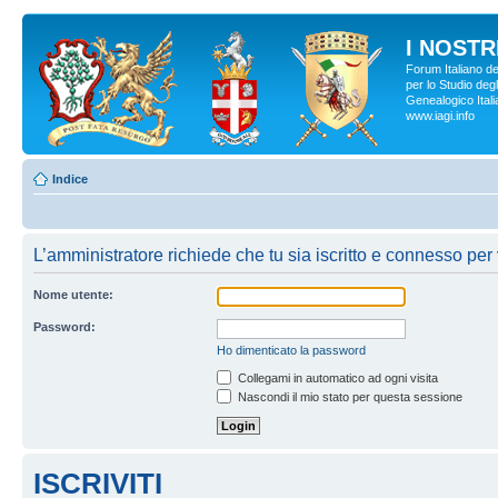
I NOSTRI
Forum Italiano d
per lo Studio degl
Genealogico Italia
www.iagi.info
Indice
L’amministratore richiede che tu sia iscritto e connesso per 
Nome utente:
Password:
Ho dimenticato la password
Collegami in automatico ad ogni visita
Nascondi il mio stato per questa sessione
ISCRIVITI