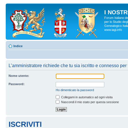
I NOSTRI
Forum Italiano d
per lo Studio degl
Genealogico Italia
www.iagi.info
Indice
L’amministratore richiede che tu sia iscritto e connesso per 
Nome utente:
Password:
Ho dimenticato la password
Collegami in automatico ad ogni visita
Nascondi il mio stato per questa sessione
ISCRIVITI