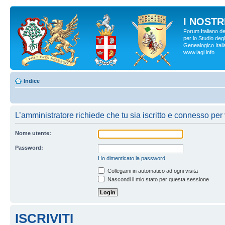
I NOSTRI
Forum Italiano d
per lo Studio degl
Genealogico Italia
www.iagi.info
Indice
L’amministratore richiede che tu sia iscritto e connesso per 
Nome utente:
Password:
Ho dimenticato la password
Collegami in automatico ad ogni visita
Nascondi il mio stato per questa sessione
ISCRIVITI