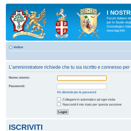
I NOSTRI
Forum Italiano d
per lo Studio degl
Genealogico Italia
www.iagi.info
Indice
L’amministratore richiede che tu sia iscritto e connesso per 
Nome utente:
Password:
Ho dimenticato la password
Collegami in automatico ad ogni visita
Nascondi il mio stato per questa sessione
ISCRIVITI