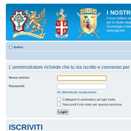
I NOSTRI
Forum Italiano d
per lo Studio degl
Genealogico Italia
www.iagi.info
Indice
L’amministratore richiede che tu sia iscritto e connesso per 
Nome utente:
Password:
Ho dimenticato la password
Collegami in automatico ad ogni visita
Nascondi il mio stato per questa sessione
ISCRIVITI