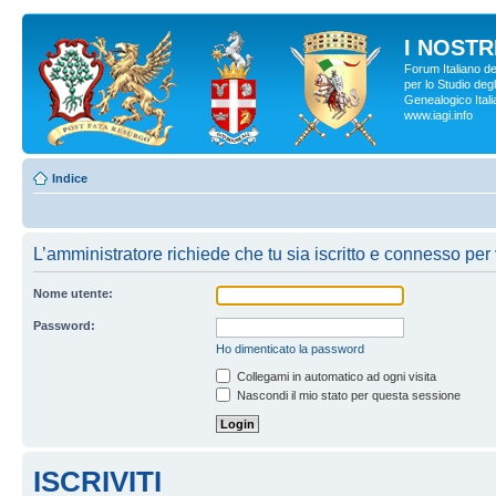
I NOSTRI
Forum Italiano d
per lo Studio degl
Genealogico Italia
www.iagi.info
Indice
L’amministratore richiede che tu sia iscritto e connesso per 
Nome utente:
Password:
Ho dimenticato la password
Collegami in automatico ad ogni visita
Nascondi il mio stato per questa sessione
ISCRIVITI