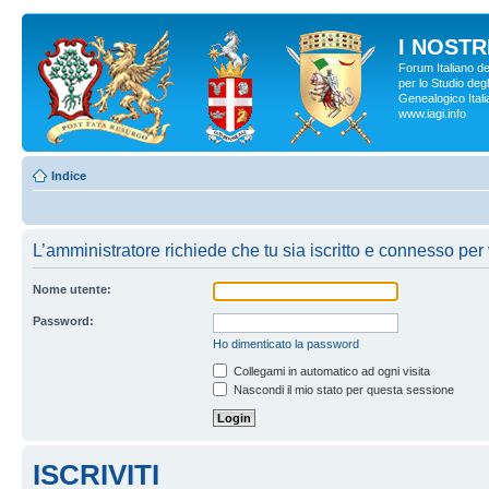
I NOSTRI
Forum Italiano d
per lo Studio degl
Genealogico Italia
www.iagi.info
Indice
L’amministratore richiede che tu sia iscritto e connesso per 
Nome utente:
Password:
Ho dimenticato la password
Collegami in automatico ad ogni visita
Nascondi il mio stato per questa sessione
ISCRIVITI