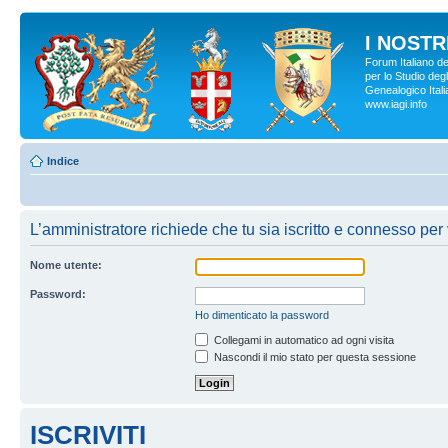
I NOSTRI
Forum Italiano d
per lo Studio degl
Genealogico Italia
www.iagi.info
Indice
L’amministratore richiede che tu sia iscritto e connesso per 
Nome utente:
Password:
Ho dimenticato la password
Collegami in automatico ad ogni visita
Nascondi il mio stato per questa sessione
ISCRIVITI