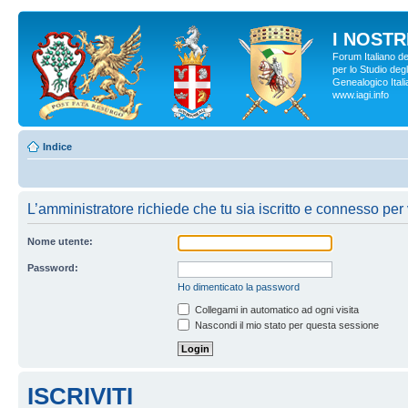
I NOSTRI
Forum Italiano d
per lo Studio degl
Genealogico Italia
www.iagi.info
Indice
L’amministratore richiede che tu sia iscritto e connesso per 
Nome utente:
Password:
Ho dimenticato la password
Collegami in automatico ad ogni visita
Nascondi il mio stato per questa sessione
ISCRIVITI