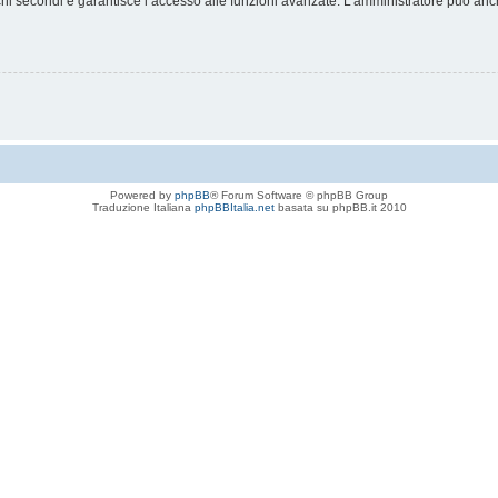
chi secondi e garantisce l’accesso alle funzioni avanzate. L’amministratore può anche
Powered by
phpBB
® Forum Software © phpBB Group
Traduzione Italiana
phpBBItalia.net
basata su phpBB.it 2010