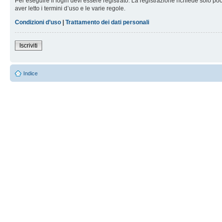
Per eseguire il login devi essere registrato. La registrazione richiede solo po
aver letto i termini d’uso e le varie regole.
Condizioni d’uso
|
Trattamento dei dati personali
Iscriviti
Indice