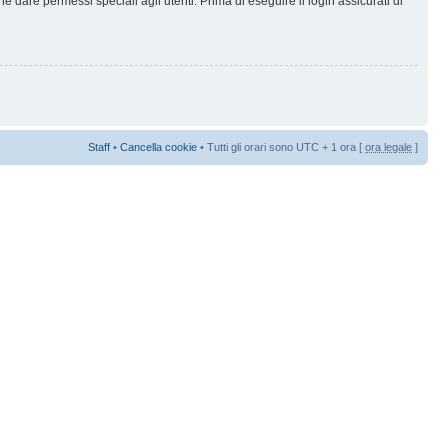
 dare permessi speciali agli utenti. Prima di eseguire il login assicurati di
Staff
•
Cancella cookie
• Tutti gli orari sono UTC + 1 ora [
ora legale
]