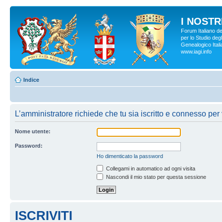
I NOSTRI
Forum Italiano d
per lo Studio degl
Genealogico Italia
www.iagi.info
Indice
L’amministratore richiede che tu sia iscritto e connesso per 
Nome utente:
Password:
Ho dimenticato la password
Collegami in automatico ad ogni visita
Nascondi il mio stato per questa sessione
ISCRIVITI