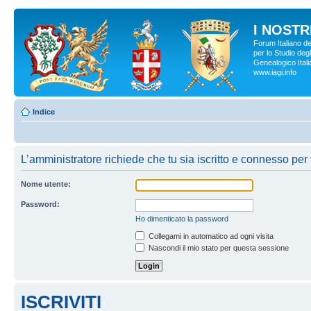
I NOSTRI
Forum Italiano d
per lo Studio degl
Genealogico Italia
www.iagi.info
Indice
L’amministratore richiede che tu sia iscritto e connesso per 
Nome utente:
Password:
Ho dimenticato la password
Collegami in automatico ad ogni visita
Nascondi il mio stato per questa sessione
ISCRIVITI