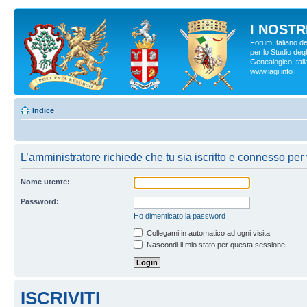
I NOSTRI
Forum Italiano d
per lo Studio degl
Genealogico Italia
www.iagi.info
Indice
L’amministratore richiede che tu sia iscritto e connesso per 
Nome utente:
Password:
Ho dimenticato la password
Collegami in automatico ad ogni visita
Nascondi il mio stato per questa sessione
ISCRIVITI